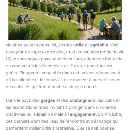
Ah, l’
Ardèche
! Ce petit coin de paradis où il fait bon vivre et
où les
clubs
et
associations
fleurissent comme des
violettes au printemps. Ici, joindre l’
utile
à l’
agréable
n’est
pas qu’une simple expression, c’est un véritable mode de vie
! Que vous soyez passionné de culture, adepte de l’entraide
ou amateur de loisirs en plein air, il y en a pour tous les
goûts. Plongeons ensemble dans cet univers effervescent
où la solidarité et la convivialité se marient à merveille avec
des activités qui font mouche à chaque coup !
Dans le pays des
gorges
et des
châtaigniers
, les clubs et
les associations nous invitent à plonger dans un univers
d’activités où le
loisir
se mêle à l’
engagement
. En Ardèche,
ces derniers sont des lieux de rencontre et d’échange qui
permettent d’allier l’utile à l’agréable. Que ce soit pour se