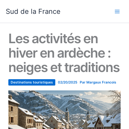
Aller
Sud de la France
au
contenu
Les activités en
hiver en ardèche :
neiges et traditions
Destinations touristiques
02/20/2025
Par
Margaux Francois