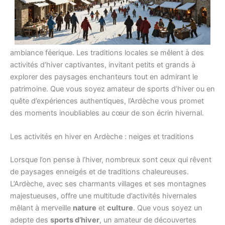
L’hiver en
Ardèche
revêt un charme tout particulier, où la
neige
scintille sur les toits des
villages
en pierre, créant une
ambiance féerique. Les traditions locales se mêlent à des
activités d’hiver captivantes, invitant petits et grands à
explorer des paysages enchanteurs tout en admirant le
patrimoine. Que vous soyez amateur de sports d’hiver ou en
quête d’expériences authentiques, l’Ardèche vous promet
des moments inoubliables au cœur de son écrin hivernal.
Les activités en hiver en Ardèche : neiges et traditions
Lorsque l’on pense à l’hiver, nombreux sont ceux qui rêvent
de paysages enneigés et de traditions chaleureuses.
L’Ardèche, avec ses charmants villages et ses montagnes
majestueuses, offre une multitude d’activités hivernales
mêlant à merveille
nature
et
culture
. Que vous soyez un
adepte des
sports d’hiver
, un amateur de découvertes