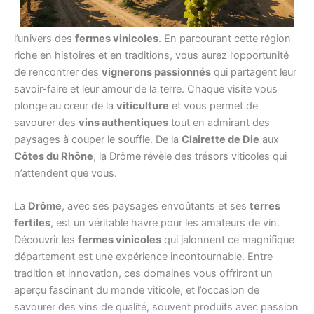
La
Drôme
est une destination incontournable pour les
amoureux du vin, offrant un cadre idyllique pour découvrir
l’univers des
fermes vinicoles
. En parcourant cette région
riche en histoires et en traditions, vous aurez l’opportunité
de rencontrer des
vignerons passionnés
qui partagent leur
savoir-faire et leur amour de la terre. Chaque visite vous
plonge au cœur de la
viticulture
et vous permet de
savourer des
vins authentiques
tout en admirant des
paysages à couper le souffle. De la
Clairette de Die
aux
Côtes du Rhône
, la Drôme révèle des trésors viticoles qui
n’attendent que vous.
La
Drôme
, avec ses paysages envoûtants et ses
terres
fertiles
, est un véritable havre pour les amateurs de vin.
Découvrir les
fermes vinicoles
qui jalonnent ce magnifique
département est une expérience incontournable. Entre
tradition et innovation, ces domaines vous offriront un
aperçu fascinant du monde viticole, et l’occasion de
savourer des vins de qualité, souvent produits avec passion