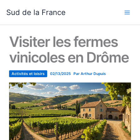
Aller
Sud de la France
au
contenu
Visiter les fermes
vinicoles en Drôme
Activités et loisirs
02/13/2025
Par
Arthur Dupuis