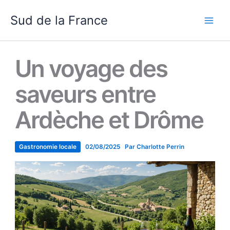
Aller
Sud de la France
au
contenu
Un voyage des
saveurs entre
Ardèche et Drôme
Gastronomie locale
02/08/2025
Par
Charlotte Perrin