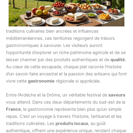
Découvrez un
voyage des saveurs
unique entre les
magnifiques régions de
l’Ardèche
et de
la Drôme
. Entre
traditions culinaires bien ancrées et influences
méditerranéennes, ces territoires regorgent de trésors
gastronomiques à savourer. Les visiteurs auront
l’opportunité d’explorer un riche patrimoine agricole et de se
laisser charmer par des produits authentiques et de
qualité
.
Au cœur de cette escapade, chaque plat raconte l’histoire
d’un savoir-faire ancestral et la passion des artisans qui font
vivre cette
gastronomie
régionale si appréciée.
Entre l’Ardèche et la Drôme, un véritable festival de
saveurs
vous attend. Dans ces deux départements du sud-est de la
France
, la gastronomie représente bien plus qu’un simple
repas. C’est un voyage à travers l’histoire, l’artisanat et les
traditions culinaires. Les
produits locaux
, au goût
authentique, offrent une expérience unique, rendant chaque