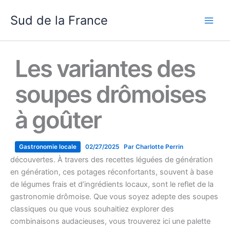
Aller
Sud de la France
au
contenu
Les variantes des
soupes drômoises
à goûter
La
Drôme
, région riche en saveurs et en traditions, offre
une multitude de
variantes de soupes
qui méritent d’être
Gastronomie locale
02/27/2025
Par
Charlotte Perrin
découvertes. À travers des recettes léguées de génération
en génération, ces potages réconfortants, souvent à base
de légumes frais et d’ingrédients locaux, sont le reflet de la
gastronomie drômoise. Que vous soyez adepte des soupes
classiques ou que vous souhaitiez explorer des
combinaisons audacieuses, vous trouverez ici une palette