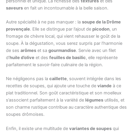
personnel et unique. La richesse des
textures
et des
saveurs
en fait un incontournable à la belle saison.
Autre spécialité à ne pas manquer : la
soupe de la Drôme
provençale
. Elle se distingue par l’ajout de
picodon
, un
fromage de chèvre local, qui vient rehausser le goût de la
soupe. À la dégustation, vous serez surpris par l’harmonie
de ses
arômes
et sa
gourmandise
. Servie avec un filet
d’
huile d’olive
et des
feuilles de basilic
, elle représente
parfaitement le savoir-faire culinaire de la région.
Ne négligeons pas la
caillette
, souvent intégrée dans les
recettes de soupes, qui ajoute une touche de
viande
à ce
plat traditionnel. Son goût caractéristique et son moelleux
s’associent parfaitement à la variété de
légumes
utilisés, et
son charme rustique contribue au caractère authentique des
soupes drômoises.
Enfin, il existe une multitude de
variantes de soupes
qui