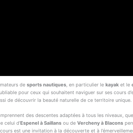
 amateurs de
sports nautiques
, en particulier le
kayak
et le
oubliable pour ceux qui souhaitent naviguer sur ses cours d’
 de découvrir la beauté naturelle de ce territoire unique.
mprennent des descentes adaptées à tous les niveaux, que c
e celui d’
Espenel à Saillans
ou de
Vercheny à Blacons
perm
ours est une invitation à la découverte et à l’émerveilleme