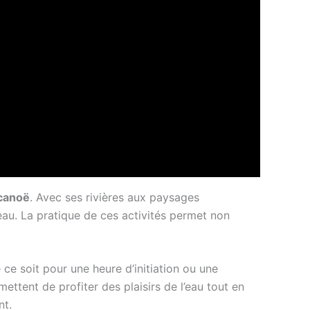
canoë
. Avec ses rivières aux paysages
eau. La pratique de ces activités permet non
e soit pour une heure d’initiation ou une
ettent de profiter des plaisirs de l’eau tout en
nt.