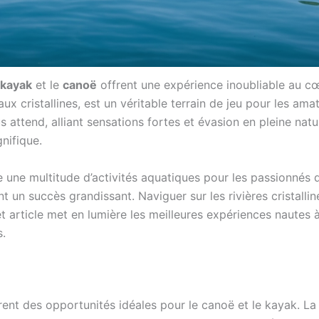
kayak
et le
canoë
offrent une expérience inoubliable au cœ
ux cristallines, est un véritable terrain de jeu pour les am
us attend, alliant sensations fortes et évasion en pleine n
nifique.
 une multitude d’activités aquatiques pour les passionnés de
t un succès grandissant. Naviguer sur les rivières cristall
 article met en lumière les meilleures expériences nautes à
s.
frent des opportunités idéales pour le canoë et le kayak. L