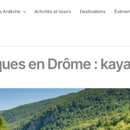
e Ardèche
Activités et loisirs
Destinations
Événem
ques en Drôme : kay