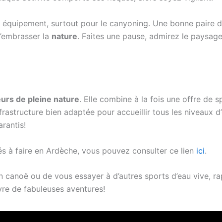
otre équipement, surtout pour le canyoning. Une bonne paire
d’embrasser la
nature
. Faites une pause, admirez le paysage
urs de pleine nature
. Elle combine à la fois une offre de 
nfrastructure bien adaptée pour accueillir tous les niveaux
rantis!
tés à faire en Ardèche, vous pouvez consulter ce lien
ici
.
n canoë ou de vous essayer à d’autres sports d’eau vive, ra
vre de fabuleuses aventures!