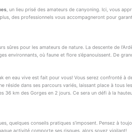
ues
, un lieu prisé des amateurs de canyoning. Ici, vous app
n plus, des professionnels vous accompagneront pour garanti
urs sûres pour les amateurs de nature. La descente de l’Ar
es environnants, où faune et flore s’épanouissent. De gra
yak en eau vive est fait pour vous! Vous serez confronté à d
che réside dans ses parcours variés, laissant place à tous le
es 36 km des Gorges en 2 jours. Ce sera un défi à la hauteu
s, quelques conseils pratiques s’imposent. Pensez à toujou
haque activité comporte ses risques, alors soyez vigilant!