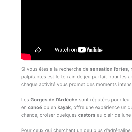
Si vous êtes à la recherche de
sensation fortes
,
palpitantes est le terrain de jeu parfait pour les
chaque activité vous promet des moments intense
Les
Gorges de l’Ardèche
sont réputées pour leur 
en
canoë
ou en
kayak
, offre une expérience uniq
chance, croiser quelques
castors
au clair de lune 
Pour ceux qui cherchent un peu plus d’adrénaline,