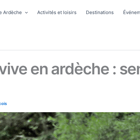
e Ardèche
Activités et loisirs
Destinations
Événem
vive en ardèche : se
cois