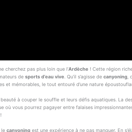
 ne cherchez pas plus loin que l’
Ardèche
! Cette région ric
 amateurs de
sports d’eau vive
. Qu’il s’agisse de
canyoning
,
s et mémorables, le tout entouré d’une nature époustoufla
beauté à couper le souffle et leurs défis aquatiques. La de
ue où vous pourrez pagayer entre falaises impressionnantes
!
 le
canyoning
est une expérience à ne pas manquer. En s’él