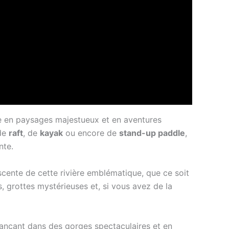
he en paysages majestueux et en aventures
 de
raft
, de
kayak
ou encore de
stand-up paddle
,
nte.
scente de cette rivière emblématique, que ce soit
, grottes mystérieuses et, si vous avez de la
ançant dans des gorges spectaculaires et en