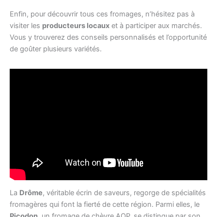
Enfin, pour découvrir tous ces fromages, n’hésitez pas à
visiter les
producteurs locaux
et à participer aux marchés.
Vous y trouverez des conseils personnalisés et l’opportunité
de goûter plusieurs variétés.
La
Drôme
, véritable écrin de saveurs, regorge de spécialités
fromagères qui font la fierté de cette région. Parmi elles, le
Picodon
, un fromage de chèvre AOP, se distingue par son