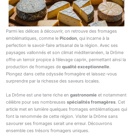
La Drôme, véritable joyau gastronomique, regorge de
spécialités fromagères
qui font la fierté de ses habitants.
Parmi les délices à découvrir, on retrouve des fromages
emblématiques, comme le
Picodon
, qui incarne à la
perfection le savoir-faire artisanal de la région. Avec ses
paysages vallonnés et son climat méditerranéen, la Drôme
offre un terroir propice à l’élevage caprin, permettant ainsi la
production de fromages de
qualité exceptionnelle
.
Plongez dans cette odyssée fromagère et laissez-vous
surprendre par la richesse des saveurs locales.
La Drôme est une terre riche en
gastronomie
et notamment
célèbre pour ses nombreuses
spécialités fromagères
. Cet
article met en lumière quelques fromages emblématiques qui
font la renommée de cette région. Visiter la Drôme sans
savourer ses fromages serait une erreur. Découvrons
ensemble ces trésors fromagers uniques.