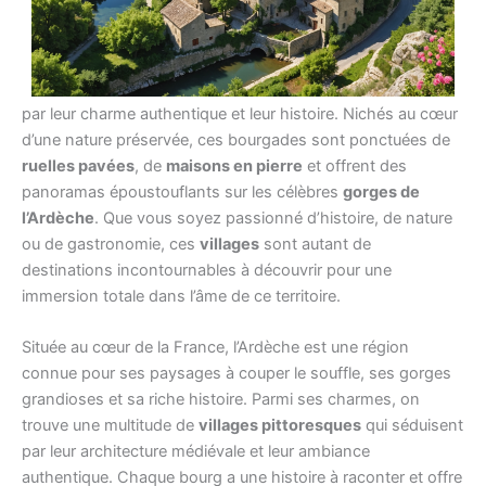
La
région de l’Ardèche
est un véritable trésor caché en
France, regorgeant de
villages pittoresques
qui séduisent
par leur charme authentique et leur histoire. Nichés au cœur
d’une nature préservée, ces bourgades sont ponctuées de
ruelles pavées
, de
maisons en pierre
et offrent des
panoramas époustouflants sur les célèbres
gorges de
l’Ardèche
. Que vous soyez passionné d’histoire, de nature
ou de gastronomie, ces
villages
sont autant de
destinations incontournables à découvrir pour une
immersion totale dans l’âme de ce territoire.
Située au cœur de la France, l’Ardèche est une région
connue pour ses paysages à couper le souffle, ses gorges
grandioses et sa riche histoire. Parmi ses charmes, on
trouve une multitude de
villages pittoresques
qui séduisent
par leur architecture médiévale et leur ambiance
authentique. Chaque bourg a une histoire à raconter et offre