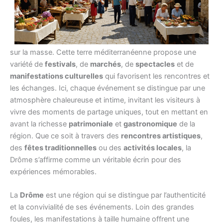
La Drôme est une région riche en
événements à taille
humaine
, où l’authenticité et la convivialité prennent le pas
sur la masse. Cette terre méditerranéenne propose une
variété de
festivals
, de
marchés
, de
spectacles
et de
manifestations culturelles
qui favorisent les rencontres et
les échanges. Ici, chaque événement se distingue par une
atmosphère chaleureuse et intime, invitant les visiteurs à
vivre des moments de partage uniques, tout en mettant en
avant la richesse
patrimoniale
et
gastronomique
de la
région. Que ce soit à travers des
rencontres artistiques
,
des
fêtes traditionnelles
ou des
activités locales
, la
Drôme s’affirme comme un véritable écrin pour des
expériences mémorables.
La
Drôme
est une région qui se distingue par l’authenticité
et la convivialité de ses événements. Loin des grandes
foules, les manifestations à taille humaine offrent une