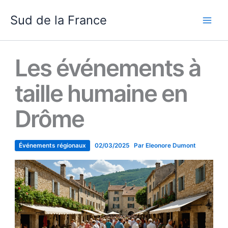
Aller
Sud de la France
au
contenu
Les événements à
taille humaine en
Drôme
Événements régionaux
02/03/2025
Par
Eleonore Dumont