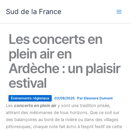
Aller
Sud de la France
au
contenu
Les concerts en
plein air en
Ardèche : un plaisir
estival
À l’arrivée de l’été,
l’Ardèche
se transforme en une véritable
scène vibrante où la musique résonne au cœur de la nature.
Événements régionaux
03/08/2025
Par
Eleonore Dumont
Les
concerts en plein air
y sont une tradition prisée,
attirant des mélomanes de tous horizons. Que ce soit sur
des balançoires au bord de la rivière ou dans des villages
pittoresques, chaque note fait écho à l’esprit festif de cette